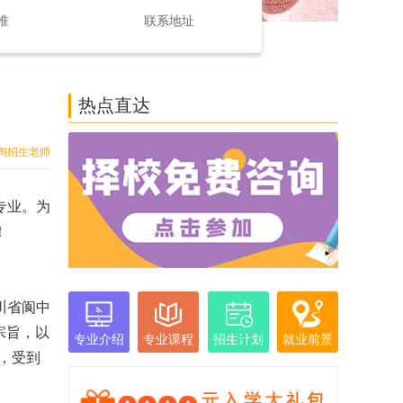
准
联系地址
热点直达
询招生老师
专业。为
！
川省阆中
宗旨，以
专业介绍
专业课程
招生计划
就业前景
，受到