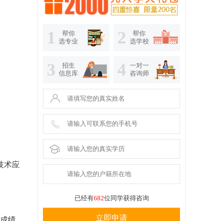
1
2
帮你
帮你
选专业
选学校
3
4
招生
一对一
信息库
咨询师
技术应
已经有
682
位同学获得咨询
立即申请
成绩