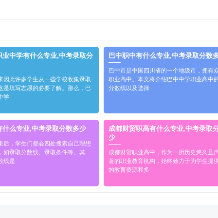
职业中学有什么专业,中考录取分
巴中职中有什么专业,中考录取分数
巴中市是中国四川省的一个地级市，拥有
来因此许多学生从一些学校收集录取
职业高中。本文将介绍巴中中学职业高中
这是填写志愿的必要了解。那么，巴
分数线以及选择
中学
有什么专业,中考录取分数多少
成都财贸职高有什么专业,中考录取
少
束后，学生们都会四处搜索自己理想
，如录取分数线、录取条件等。其
成都财贸职业高中，作为一所历史悠久且
数线是
著的职业教育机构，始终致力于为学生提
的教育资源和多