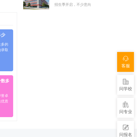
招生季开启，不少意向
多少
众多的
的录取
客服
分数多
问学校
声誉卓
供优质
问专业
问报名