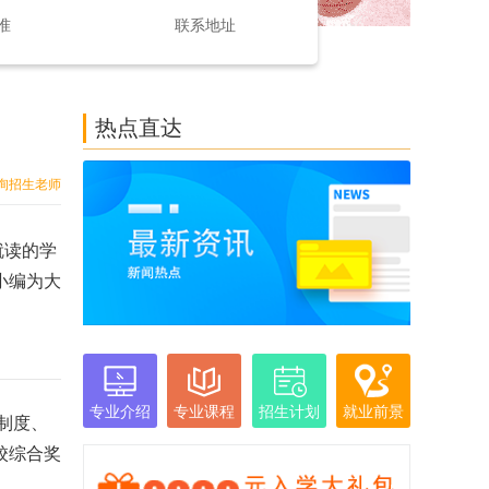
准
联系地址
热点直达
询招生老师
就读的学
小编为大
专业介绍
专业课程
招生计划
就业前景
制度、
校综合奖