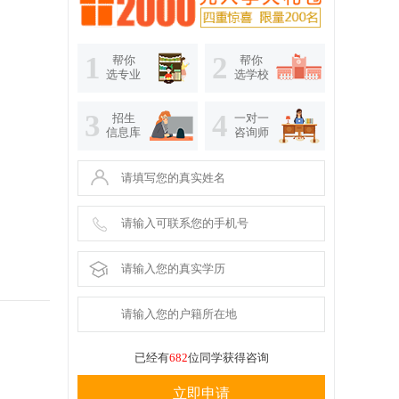
1
2
帮你
帮你
选专业
选学校
3
4
招生
一对一
信息库
咨询师
已经有
682
位同学获得咨询
立即申请