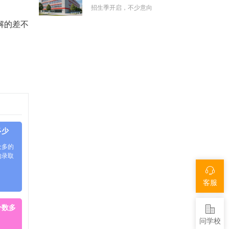
招生季开启，不少意向
解的差不
多少
众多的
的录取
客服
分数多
问学校