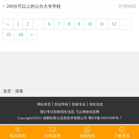
200分可以上的公办大专学校
07月09日
«
1
2
...
6
7
8
9
10
11
12
...
43
44
»
首页
>
搜索
网站首页
职业学校
职校专业
招生信息
我们专注职校招生信息-飞云择校信息网
Copyright©2021 成都拓客云信息技术有限公司 蜀ICP备19033498号-7
电话咨询
在线咨询
在线报名
了解更多