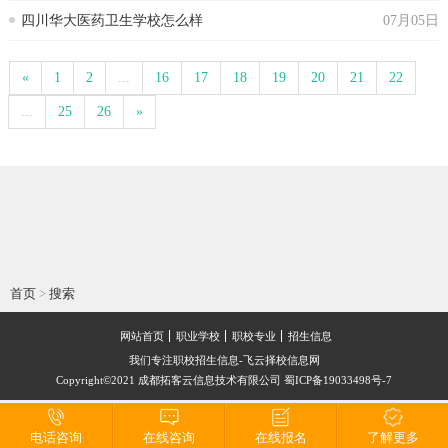
四川华大医药卫生学校怎么样
07月05日
«
1
2
...
16
17
18
19
20
21
22
...
25
26
»
首页
>
搜索
网站首页
职业学校
职校专业
招生信息
我们专注职校招生信息-飞云择校信息网
Copyright©2021 成都拓客云信息技术有限公司 蜀ICP备19033498号-7
电话咨询
在线咨询
在线报名
了解更多