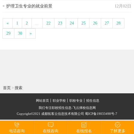
护理卫生专业的就业前景
12月02日
«
1
2
...
22
23
24
25
26
27
28
29
30
»
首页
>
搜索
网站首页
职业学校
职校专业
招生信息
我们专注职校招生信息-飞云择校信息网
Copyright©2021 成都拓客云信息技术有限公司 蜀ICP备19033498号-7
电话咨询
在线咨询
在线报名
了解更多