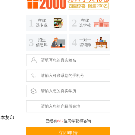
1
2
帮你
帮你
选专业
选学校
3
4
招生
一对一
信息库
咨询师
口本复印
已经有
682
位同学获得咨询
立即申请