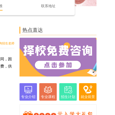
准
联系地址
热点直达
询招生老师
不同，因
学费，供
专业介绍
专业课程
招生计划
就业前景