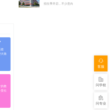
招生季开启，不少意向
少
所差
费大致
客服
问学校
才的教
备受社
问专业