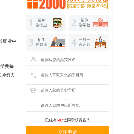
1
2
帮你
帮你
选专业
选学校
3
4
招生
一对一
吟职业中
信息库
咨询师
的学费每
的师资力
已经有
682
位同学获得咨询
立即申请