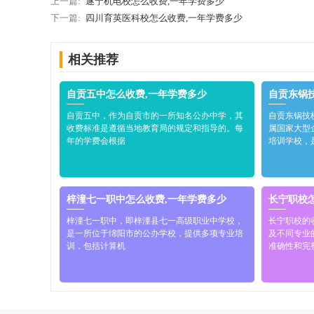
上一篇:
遂宁机电校怎么收费,一年学费多少
下一篇:
四川育英医科校怎么收费,一年学费多少
相关推荐
自贡五中怎么收费,一年学费多少
自贡东锅
自贡五中，作为自贡市的一所知名公办中学，其
自贡东锅技
收费标准是遵循当地教育局的规定和指导的。每
属国家大型
年的学费会根据
培训学校，
梓潼七一职中怎么收费,一年学费多少
长宁职校
梓潼七一职中，即梓潼县七一高级职业中学校，
长宁职校的
是一所位于绵阳市的公办学校，提供多项专业培
及不同专业
训，包括计算机
准确性和完