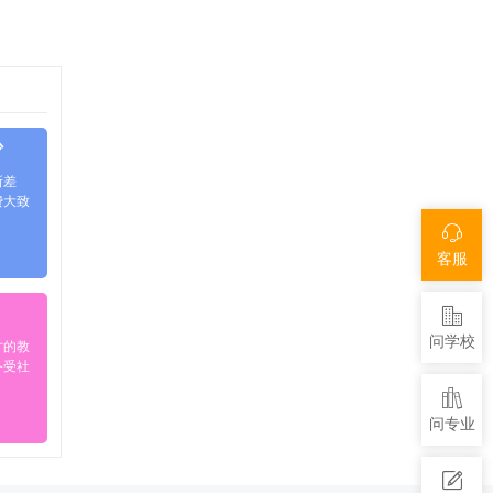
少
所差
费大致
客服
问学校
才的教
备受社
问专业