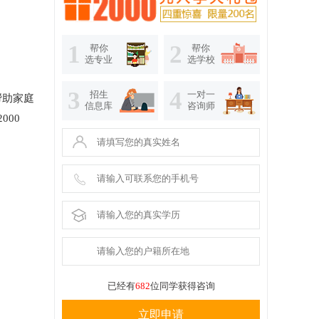
1
2
帮你
帮你
选专业
选学校
3
4
招生
一对一
帮助家庭
信息库
咨询师
000
已经有
682
位同学获得咨询
立即申请