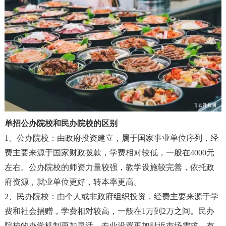
单招公办院校和
民办院校的区别
1、公办院校
：
由政府投资建立
，
属于国家事业单位序列
，
经
费主要来源于国家财政拨款
，
学费相对较低
，
一般在4000元
左右。公办院校的师资力量较强
，
教学设施较完善
，
依托政
府资源
，
就业单位更好
，
转本率更高。
2、民办院校
：
由个人或非政府组织投资
，
经费主要来源于学
费和社会捐赠
，
学费相对较高
，
一般在1万到2万之间。民办
院校的办学机制更加灵活
，
专业设置更加贴近市场需求
，
有