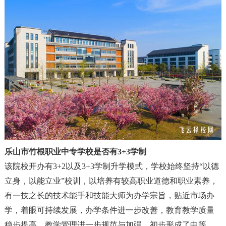
乐山市竹根职业中专学校是否有3+3学制
该院校开办有3+2以及3+3学制升学模式
，
学校始终坚持
“
以德
立身
，
以能立业
”
校训
，
以培养有较高职业道德和职业素养
，
有一技之长的技术能手和技能大师为办学宗旨
，
贴近市场办
学
，
着眼可持续发展
，
办学条件进一步改善
，
教育教学质量
稳步提高
，
教学管理进一步规范与加强
，
初步形成了中等、