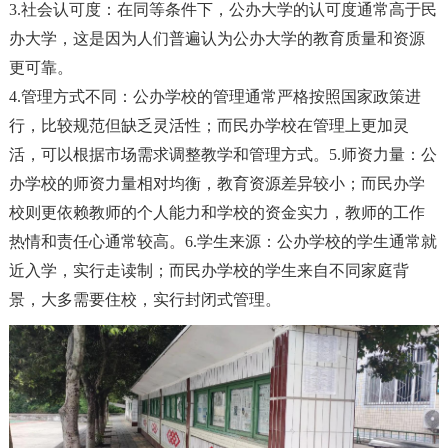
3.
社会认可度
‌：
在同等条件下
，
公办大学的认可度通常高于民
办大学
，
这是因为人们普遍认为公办大学的教育质量和资源
更可靠。
4.
管理方式不同
‌：
公办学校的管理通常严格按照国家政策进
行
，
比较规范但缺乏灵活性
；
而民办学校在管理上更加灵
活
，
可以根据市场需求调整教学和管理方式。
5.
师资力量
‌：
公
办学校的师资力量相对均衡
，
教育资源差异较小
；
而民办学
校则更依赖教师的个人能力和学校的资金实力
，
教师的工作
热情和责任心通常较高。
6.
学生来源
‌：
公办学校的学生通常就
近入学
，
实行走读制
；
而民办学校的学生来自不同家庭背
景
，
大多需要住校
，
实行封闭式管理。