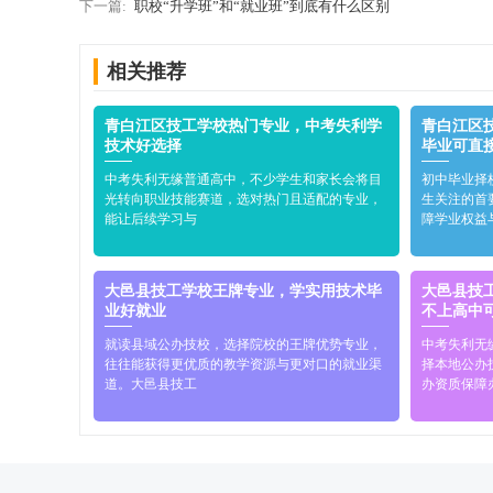
下一篇:
职校“升学班”和“就业班”到底有什么区别
相关推荐
青白江区技工学校热门专业，中考失利学
青白江区
技术好选择
毕业可直
中考失利无缘普通高中，不少学生和家长会将目
初中毕业择
光转向职业技能赛道，选对热门且适配的专业，
生关注的首
能让后续学习与
障学业权益
大邑县技工学校王牌专业，学实用技术毕
大邑县技
业好就业
不上高中
就读县域公办技校，选择院校的王牌优势专业，
中考失利无
往往能获得更优质的教学资源与更对口的就业渠
择本地公办
道。大邑县技工
办资质保障