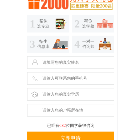
1
2
帮你
帮你
选专业
选学校
3
4
招生
一对一
信息库
咨询师
已经有
682
位同学获得咨询
立即申请