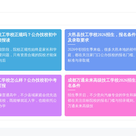
技工学校正规吗？公办技校初中
大邑县技工学校2026招生，报名条
接报读
及录取要求
校阶段，院校正规性始终是家长和学
2026中职招生季来临，很多大邑本地的初
要问题，只有资质合规的院校才能保
庭，都在关注家门口公办技校的报名门槛
与后
标准与录取规
工学校怎么样？公办技校初中考
成都万通未来高级技工学校2026招
可报
名条件
缘普通高中，不少县域家庭会优先选
招生季开启，不少意向汽修专业的学生和
技校，既能够就近入学，也能依托公
都在关注目标院校的报名门槛与招录规则
办学
万通未来高级技