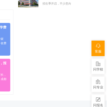
招生季开启，不少意向
件学费
中家
、收费
客服
生，报
问学校
家长，
。成都
问专业
问报名