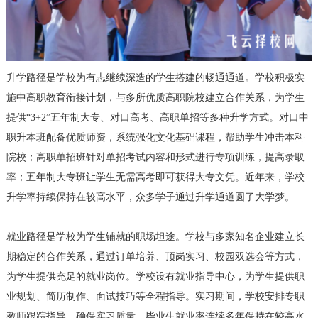
升学路径是学校为有志继续深造的学生搭建的畅通通道。学校积极实
施中高职教育衔接计划，与多所优质高职院校建立合作关系，为学生
提供“3+2”五年制大专、对口高考、高职单招等多种升学方式。对口中
职升本班配备优质师资，系统强化文化基础课程，帮助学生冲击本科
院校；高职单招班针对单招考试内容和形式进行专项训练，提高录取
率；五年制大专班让学生无需高考即可获得大专文凭。近年来，学校
升学率持续保持在较高水平，众多学子通过升学通道圆了大学梦。
就业路径是学校为学生铺就的职场坦途。学校与多家知名企业建立长
期稳定的合作关系，通过订单培养、顶岗实习、校园双选会等方式，
为学生提供充足的就业岗位。学校设有就业指导中心，为学生提供职
业规划、简历制作、面试技巧等全程指导。实习期间，学校安排专职
教师跟踪指导，确保实习质量。毕业生就业率连续多年保持在较高水