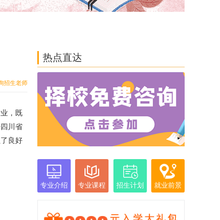
热点直达
询招生老师
专业，既
经四川省
累了良好
专业介绍
专业课程
招生计划
就业前景