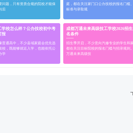
要问题，只有资质合规的院校才能保
庭，都在关注家门口公办技校的报名门槛
与后
标准与录取规
工学校怎么样？公办技校初中考
成都万通未来高级技工学校2026招
可报
名条件
缘普通高中，不少县域家庭会优先选
招生季开启，不少意向汽修专业的学生和
技校，既能够就近入学，也能依托公
都在关注目标院校的报名门槛与招录规则
办学
万通未来高级技