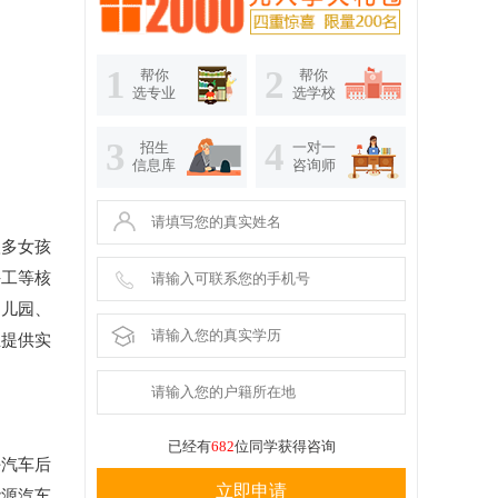
1
2
帮你
帮你
选专业
选学校
3
4
招生
一对一
信息库
咨询师
很多女孩
手工等核
幼儿园、
生提供实
已经有
682
位同学获得咨询
任汽车后
立即申请
能源汽车