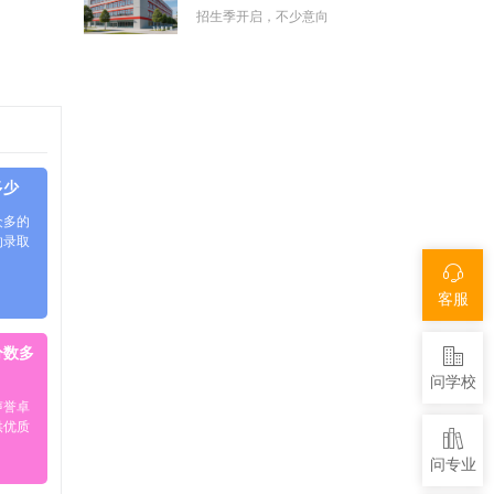
招生季开启，不少意向
多少
众多的
的录取
客服
分数多
问学校
声誉卓
供优质
问专业