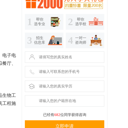
1
2
帮你
帮你
选专业
选学校
3
4
招生
一对一
信息库
咨询师
、电子电
拟餐厅、
品生物工
筑工程施
。
已经有
682
位同学获得咨询
立即申请