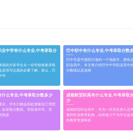
职业中学有什么专业,中考录取分
巴中职中有什么专业,中考录取分数
巴中市是中国四川省的一个地级市，拥有
来因此许多学生从一些学校收集录取
职业高中。本文将介绍巴中中学职业高中
这是填写志愿的必要了解。那么，巴
分数线以及选择
中学
有什么专业,中考录取分数多少
成都财贸职高有什么专业,中考录取
少
束后，学生们都会四处搜索自己理想
，如录取分数线、录取条件等。其
成都财贸职业高中，作为一所历史悠久且
数线是
著的职业教育机构，始终致力于为学生提
的教育资源和多