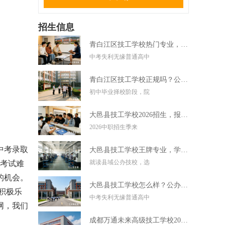
招生信息
青白江区技工学校热门专业，中考失利学技术好选择
中考失利无缘普通高中
青白江区技工学校正规吗？公办技校初中毕业可直接报读
初中毕业择校阶段，院
大邑县技工学校2026招生，报名条件学费及录取要求
2026中职招生季来
中考录取
大邑县技工学校王牌专业，学实用技术毕业好就业
就读县域公办技校，选
考试难
的机会。
大邑县技工学校怎么样？公办技校初中考不上高中可报
积极乐
中考失利无缘普通高中
网
，
我们
成都万通未来高级技工学校2026招生，报名条件