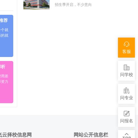
招生季开启，不少意向
5推荐
一个就
新的就
客服
解析
问学校
费用差
师资力
问专业
问报名
飞云择校信息网
网站公开信息栏