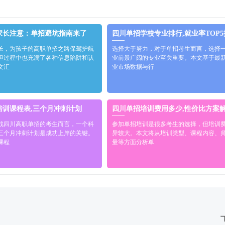
家长注意：单招避坑指南来了
四川单招学校专业排行,就业率TOP
长，为孩子的高职单招之路保驾护航
选择大于努力，对于单招考生而言，选择
但过程中也充满了各种信息陷阱和认
业前景广阔的专业至关重要。本文基于最
文汇
业市场数据与行
培训课程表,三个月冲刺计划
四川单招培训费用多少,性价比方案
战四川高职单招的考生而言，一个科
参加单招培训是很多考生的选择，但培训
三个月冲刺计划是成功上岸的关键。
异较大。本文将从培训类型、课程内容、
课程
量等方面分析单