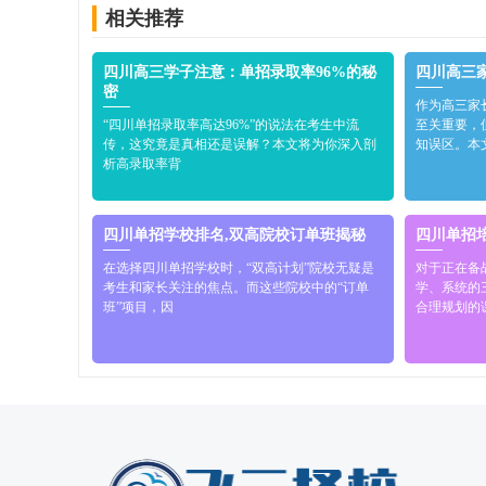
相关推荐
四川高三学子注意：单招录取率96%的秘
四川高三
密
作为高三家
“四川单招录取率高达96%”的说法在考生中流
至关重要，
传，这究竟是真相还是误解？本文将为你深入剖
知误区。本
析高录取率背
四川单招学校排名,双高院校订单班揭秘
四川单招
在选择四川单招学校时，“双高计划”院校无疑是
对于正在备
考生和家长关注的焦点。而这些院校中的“订单
学、系统的
班”项目，因
合理规划的