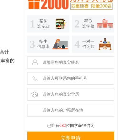
1
2
帮你
帮你
选专业
选学校
3
4
招生
一对一
信息库
咨询师
双高计
供丰富的
已经有
682
位同学获得咨询
立即申请