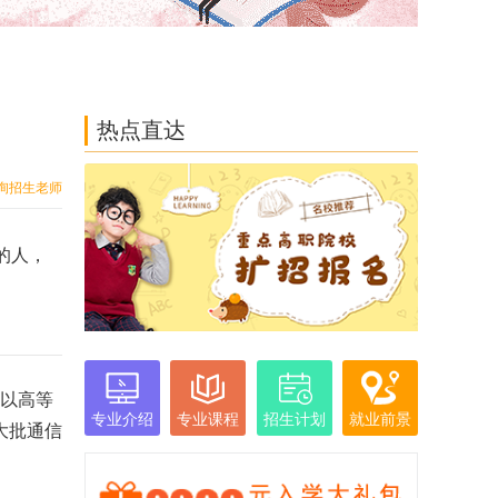
热点直达
询招生老师
的人，
以高等
专业介绍
专业课程
招生计划
就业前景
大批通信