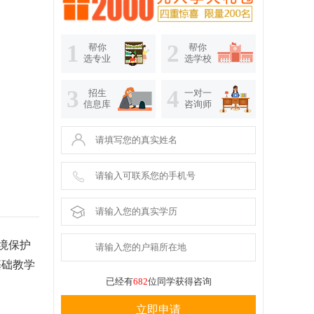
1
2
帮你
帮你
选专业
选学校
3
4
招生
一对一
信息库
咨询师
境保护
基础教学
已经有
682
位同学获得咨询
立即申请