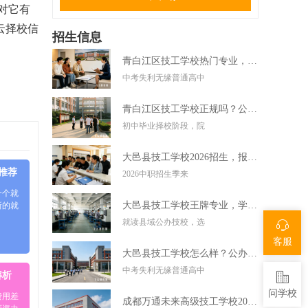
对它有
云择校信
招生信息
青白江区技工学校热门专业，中考失利学技术好选择
中考失利无缘普通高中
青白江区技工学校正规吗？公办技校初中毕业可直接报读
初中毕业择校阶段，院
大邑县技工学校2026招生，报名条件学费及录取要求
5推荐
2026中职招生季来
一个就
大邑县技工学校王牌专业，学实用技术毕业好就业
新的就
就读县域公办技校，选
客服
大邑县技工学校怎么样？公办技校初中考不上高中可报
中考失利无缘普通高中
解析
问学校
费用差
成都万通未来高级技工学校2026招生，报名条件