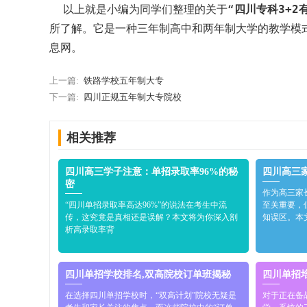
以上就是小编为同学们整理的关于“
四川专科3+2
所了解。它是一种三年制高中和两年制大学的教学模
息网。
上一篇:
铁路学校五年制大专
下一篇:
四川正规五年制大专院校
相关推荐
四川高三学子注意：单招录取率96%的秘
四川高三
密
作为高三家
“四川单招录取率高达96%”的说法在考生中流
至关重要，
传，这究竟是真相还是误解？本文将为你深入剖
知误区。本
析高录取率背
四川单招学校排名,双高院校订单班揭秘
四川单招
在选择四川单招学校时，“双高计划”院校无疑是
对于正在备