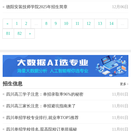
德阳安装技师学院2025年招生简章
12月06日
«
1
2
...
8
9
10
11
12
13
14
...
81
82
»
招生信息
更多
四川高三学子注意：单招录取率96%的秘密
11月01日
四川高三家长注意：单招避坑指南来了
11月01日
四川单招学校专业排行,就业率TOP5推荐
11月01日
四川单招学校排名,双高院校订单班揭秘
11月01日