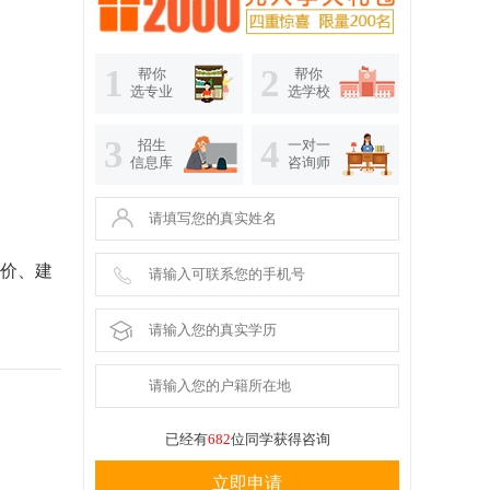
1
2
帮你
帮你
选专业
选学校
3
4
招生
一对一
信息库
咨询师
价、建
已经有
682
位同学获得咨询
立即申请