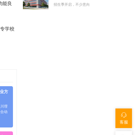
功能良
招生季开启，不少意向
中专学校
业方
四川理
适合动
客服