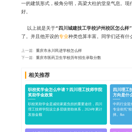
一的建筑形式，棱角分明，高梁大柱的堂皇气息。现
好。
以上就是关于“
四川城建技工学校泸州校区怎么样
了。并且他开设的
专业
种类也算丰富。同学们还有什
上一篇:
重庆市永川民进学校怎么样
下一篇:
重庆市医药卫生学校历年招生录取分数
相关推荐
‌职校奖学金怎么申请？四川理工技师学院
‌四川理
奖助学金政策
方向是什
职校奖助学金是减轻家庭负担的重要途径，四川
中药行业迎
理工技师学院设立多层级资助体系，2024年累计
专业依托“
发放金额
择。&n