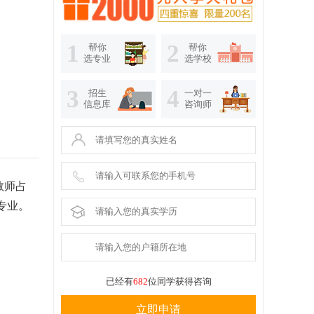
1
2
帮你
帮你
选专业
选学校
3
4
招生
一对一
信息库
咨询师
教师占
专业。
已经有
682
位同学获得咨询
立即申请