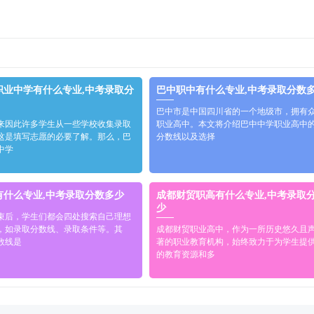
职业中学有什么专业,中考录取分
巴中职中有什么专业,中考录取分数
巴中市是中国四川省的一个地级市，拥有
来因此许多学生从一些学校收集录取
职业高中。本文将介绍巴中中学职业高中
这是填写志愿的必要了解。那么，巴
分数线以及选择
中学
有什么专业,中考录取分数多少
成都财贸职高有什么专业,中考录取
少
束后，学生们都会四处搜索自己理想
，如录取分数线、录取条件等。其
成都财贸职业高中，作为一所历史悠久且
数线是
著的职业教育机构，始终致力于为学生提
的教育资源和多