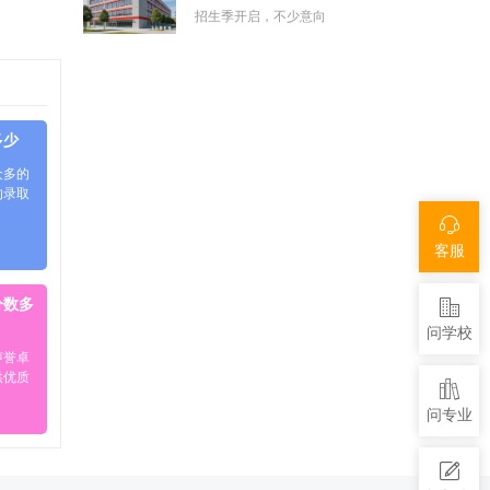
招生季开启，不少意向
多少
众多的
的录取
客服
分数多
问学校
声誉卓
供优质
问专业