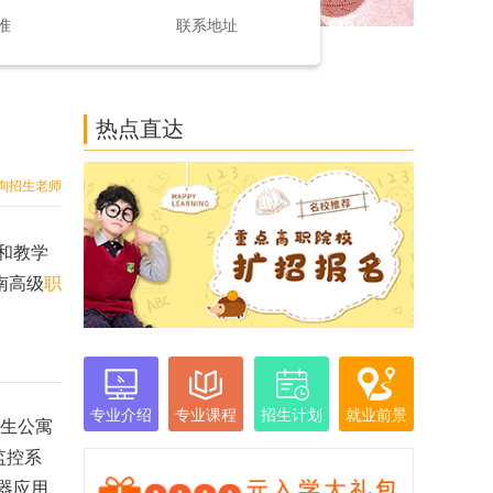
准
联系地址
热点直达
询招生老师
和教学
南高级
职
专业介绍
专业课程
招生计划
就业前景
女生公寓
监控系
器应用