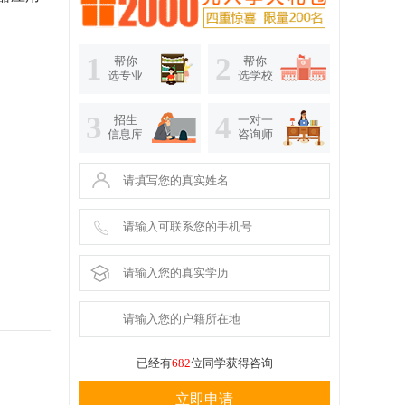
1
2
帮你
帮你
选专业
选学校
3
4
招生
一对一
信息库
咨询师
已经有
682
位同学获得咨询
立即申请