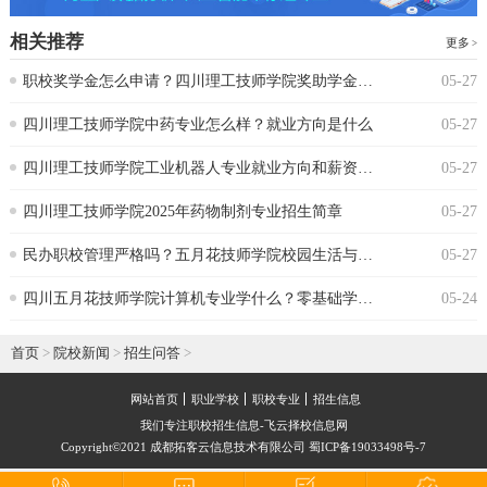
相关推荐
更多
‌职校奖学金怎么申请？四川理工技师学院奖助学金政策
05-27
‌四川理工技师学院中药专业怎么样？就业方向是什么
05-27
四川理工技师学院工业机器人专业就业方向和薪资水平
05-27
四川理工技师学院2025年药物制剂专业招生简章
05-27
‌民办职校管理严格吗？五月花技师学院校园生活与纪律要求‌
05-27
‌四川五月花技师学院计算机专业学什么？零基础学生能跟上吗
05-24
首页
>
院校新闻
>
招生问答
>
网站首页
职业学校
职校专业
招生信息
我们专注职校招生信息-飞云择校信息网
Copyright©2021 成都拓客云信息技术有限公司 蜀ICP备19033498号-7