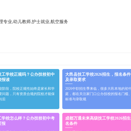
理专业,幼儿教师,护士就业,航空服务
技工学校正规吗？公办技校初中
大邑县技工学校2026招生，报名条
接报读
及录取要求
校阶段，院校正规性始终是家长和学
2026中职招生季来临，很多大邑本地的初
要问题，只有资质合规的院校才能保
庭，都在关注家门口公办技校的报名门槛
与后
标准与录取规
工学校怎么样？公办技校初中考
成都万通未来高级技工学校2026招
可报
名条件