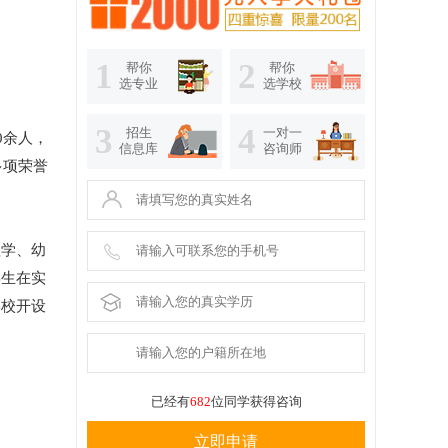
1
2
帮你
帮你
选专业
选学校
3
4
招生
一对一
0余人，
信息库
咨询师
多项荣誉
理学、幼
学生在实
学校开设
已经有
682
位同学获得咨询
立即申请