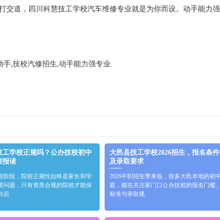
手打交道，四川科慧技工学校汽车维修专业就是为你而设。动手能力
动手,技校汽修招生,动手能力强专业
技工学校正规吗？公办技校初中
大邑县技工学校2026招生，报名条
接报读
及录取要求
校阶段，院校正规性始终是家长和学
2026中职招生季来临，很多大邑本地的初
要问题，只有资质合规的院校才能保
庭，都在关注家门口公办技校的报名门槛
与后
标准与录取规