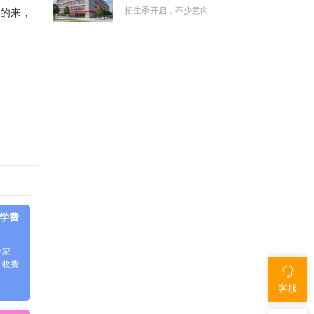
招生季开启，不少意向
强的来，
件学费
中家
、收费
客服