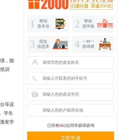
1
2
帮你
帮你
选专业
选学校
3
4
招生
一对一
信息库
咨询师
力强，能
系统训
作台等设
”。学生
，激发学
已经有
682
位同学获得咨询
立即申请