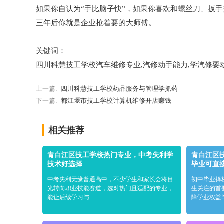
如果你自认为“手比脑子快”，如果你喜欢和螺丝刀、扳
三年后你就是企业抢着要的大师傅。
关键词：
四川科慧技工学校汽车维修专业,汽修动手能力,学汽修要
上一篇:
四川科慧技工学校药品服务与管理学抓药
下一篇:
都江堰市技工学校计算机维修开店赚钱
相关推荐
青白江区技工学校热门专业，中考失利学
青白江区
技术好选择
毕业可直
中考失利无缘普通高中，不少学生和家长会将目
初中毕业择
光转向职业技能赛道，选对热门且适配的专业，
生关注的首
能让后续学习与
障学业权益