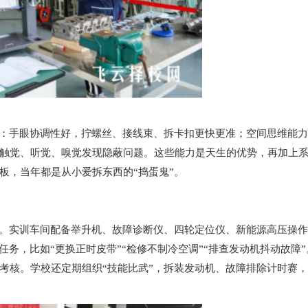
着：手眼协调性好，拧螺丝、接线束、拆卡扣更快更准；空间思维能
触觉、听觉、嗅觉发现隐蔽问题。这些能力是天生的优势，再加上
板，当年都是从小爱拆东西的“捣蛋鬼”。
练。实训车间配备举升机、故障诊断仪、四轮定位仪、新能源高压操
任务，比如“更换正时皮带”“检修不制冷空调”“排查发动机抖动故障
考核。学校还定期组织“技能比武”，拆装发动机、故障排除计时赛