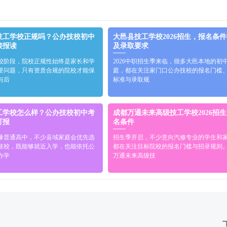
技工学校正规吗？公办技校初中
大邑县技工学校2026招生，报名条
接报读
及录取要求
校阶段，院校正规性始终是家长和学
2026中职招生季来临，很多大邑本地的初
要问题，只有资质合规的院校才能保
庭，都在关注家门口公办技校的报名门槛
与后
标准与录取规
工学校怎么样？公办技校初中考
成都万通未来高级技工学校2026招
可报
名条件
缘普通高中，不少县域家庭会优先选
招生季开启，不少意向汽修专业的学生和
技校，既能够就近入学，也能依托公
都在关注目标院校的报名门槛与招录规则
办学
万通未来高级技