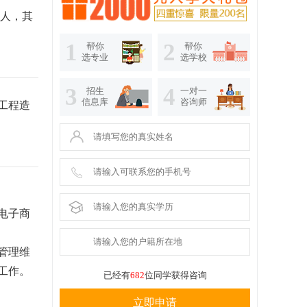
余人，其
1
2
帮你
帮你
选专业
选学校
3
4
招生
一对一
信息库
咨询师
工程造
电子商
管理维
工作。
已经有
682
位同学获得咨询
立即申请