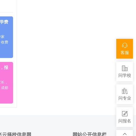
件学费
中家
、收费
客服
生，报
问学校
家长，
。成都
问专业
问报名
飞云择校信息网
网站公开信息栏