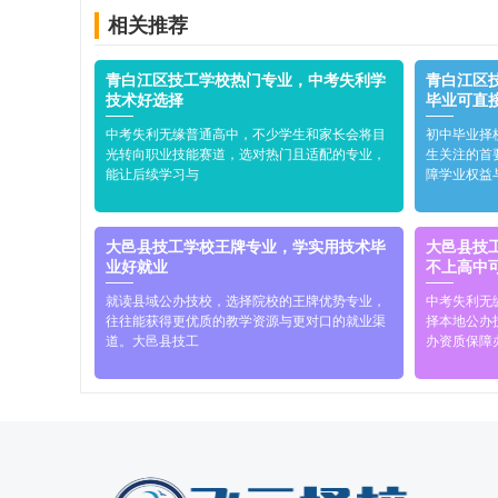
相关推荐
青白江区技工学校热门专业，中考失利学
青白江区
技术好选择
毕业可直
中考失利无缘普通高中，不少学生和家长会将目
初中毕业择
光转向职业技能赛道，选对热门且适配的专业，
生关注的首
能让后续学习与
障学业权益
大邑县技工学校王牌专业，学实用技术毕
大邑县技
业好就业
不上高中
就读县域公办技校，选择院校的王牌优势专业，
中考失利无
往往能获得更优质的教学资源与更对口的就业渠
择本地公办
道。大邑县技工
办资质保障