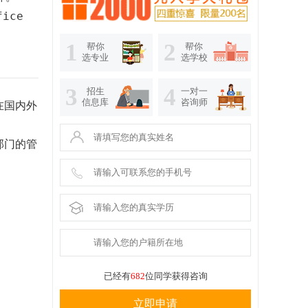
ice
1
2
帮你
帮你
选专业
选学校
3
4
招生
一对一
信息库
咨询师
在国内外
部门的管
已经有
682
位同学获得咨询
立即申请