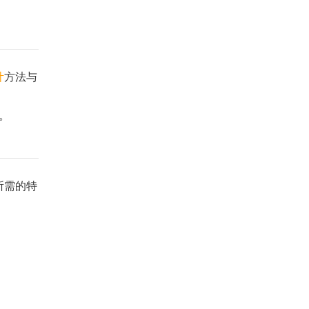
计
方法与
。
所需的特