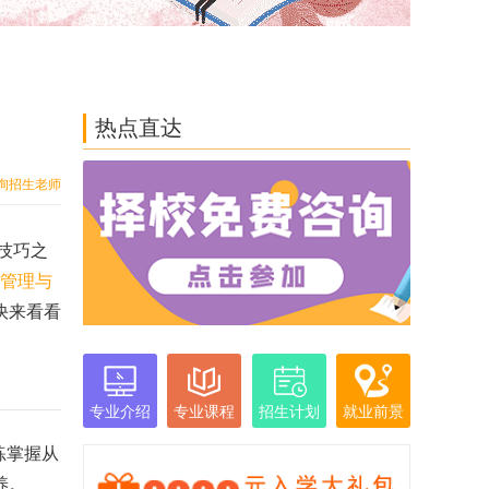
热点直达
询招生老师
技巧之
管理与
快来看看
专业介绍
专业课程
招生计划
就业前景
练掌握从
培养。