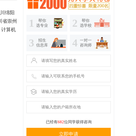
川绵阳
1
2
帮你
帮你
川省崇州
选专业
选学校
、计算机
3
4
招生
一对一
信息库
咨询师
已经有
682
位同学获得咨询
立即申请