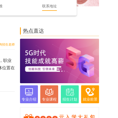
准
联系地址
热点直达
询招生老师
，职业
体位置在
专业介绍
专业课程
招生计划
就业前景