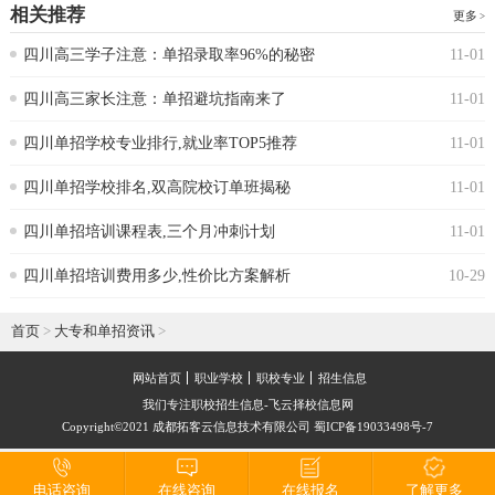
相关推荐
更多
四川高三学子注意：单招录取率96%的秘密
11-01
四川高三家长注意：单招避坑指南来了
11-01
四川单招学校专业排行,就业率TOP5推荐
11-01
四川单招学校排名,双高院校订单班揭秘
11-01
四川单招培训课程表,三个月冲刺计划
11-01
四川单招培训费用多少,性价比方案解析
10-29
首页
>
大专和单招资讯
>
网站首页
职业学校
职校专业
招生信息
我们专注职校招生信息-飞云择校信息网
Copyright©2021 成都拓客云信息技术有限公司 蜀ICP备19033498号-7
电话咨询
在线咨询
在线报名
了解更多